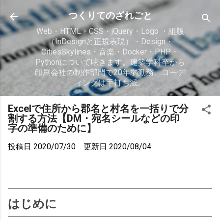
スキップしてメイン コンテンツに移動
つくりてのざれごと
Web・HTML・CSS・jQuery・Logo ・組版
（InDesignと正規表現）・Design・
CitiesSkylines・音楽・Docker・PHP・
Pythonについて呟きます。建築学科卒から
印刷会社の制作部門で20年弱勤務。コーデ
ィングは手打ち派。
Excelで住所から郡名と村名を一括りで分
割する方法【DM・宛名シールなどの印
字の準備のために】
投稿日
2020/07/30
更新日
2020/08/04
はじめに