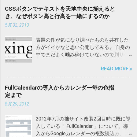
CSSボタンでテキストを天地中央に揃えると
き、なぜボタン高と行高を一緒にするのか
5月 02, 2013
表題の件が気になり調べたものを共有した
方がイイかなと思い公開してみる。 自身の
中でまだよく噛み砕けていないので判りづ
らい箇所があるかと思うが、そこはご寛恕
READ MORE »
を。 参考 Cascading Style Sheets Level 2
Revision 1 (CSS 2.1) Specification
Cascading Style Sheets Level 2 Revision 1
FullCalendarの導入からカレンダー毎の色指
(CSS 2.1) Specification（日本語訳） Eric A.
定まで
Meyer著. 株式会社クイープ訳. CSS完全ガイ
8月 29, 2012
ド第2版 . オライリージャパン, 2010 インラ
イン要素とは何か 文書構造を構成するブロ
2012年7月の拙サイト改装2回目時に既に導
ックレベル要素内の特定箇所にある特定の
入している「 FullCalendar 」について、導
機能や論理的な意味を付加する要素をい
入からGoogleカレンダーの複数読込み、カ
う。それ自身の前後に改行を生成しない。