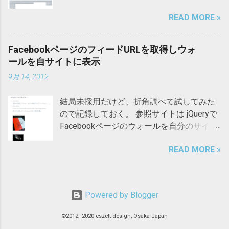
レンダー毎の色指定までをおさらい。基本
例としては、a要素、em要素、span要素な
READ MORE »
的な流れはFullCalendarサイトの解説を踏
ど。 インライン要素には非置換要素と置換
襲。 デフォルト状態 下記改修を施した後 1.
要素とがある。今回は置換要素には触れな
ダウンロード Downloadページ から
い（置換要素の代表例はimg要素）。 非置
FacebookページのフィードURLを取得しウォ
「fullcalendar-1.5.3.zip」をダウンロードし
換要素とは何か 要素に囲まれた内容がその
ールを自サイトに表示
て解凍後、自サーバーへアップ。 2.
まま表示される要素。HTMLやXHTMLの要
9月 14, 2012
fullcalendarのCSSとJSを読込む <head> タ
素の大半は非置換要素である。 インライン
グ内に以下を記述。 <link rel="stylesheet"
非置換要素の特徴 widthとheightは適用され
結局未採用だけど、折角調べて試してみた
type="text/css" href=" fullcalendar.css " />
ない。 背景はコンテンツエリアとpadding
ので記録しておく。 参照サイトは jQueryで
<script type="text/javascript" src="
に適用される。 上下marginは、事実上適用
Facebookページのウォールを自分のサイト
fullcalendar.js "></script> <script
されない。 左右paddingは、要素の先頭と
に表示する方法（簡易バージョン） |
type="text/javascript" src="
末尾のみに適用される。 上下paddingは、
READ MORE »
webOpixel FacebookページのフィードURL
fullcalendar.min.js "></script> <script
要素の背景を上下に伸ばすが、行の高さに
取得は（取得ツール付き） Facebookページ
type="text/javascript" src=" gcal.js ">
影響しないため、背景色がある場合は上下
のフィードURLを取得してフィードリーダ
</script> 赤字部分は各自の階層に合うよう
の行（実際は上の行）に重なってしまう。
ーで購読する方法: 小粋空間 以上、深謝。
に適宜変更。 3. FullCalendarにGoogleカレ
line-heightは何を制御しているか 行高を指
Powered by Blogger
自分のFacebookページのフィードURLを取
ンダーを読込むためのjQueryを <head> タグ
定するline-heightは単純に行間を制御してい
得 上記参照サイトでは、自Facebookページ
内に記述 必ず <script> タグで囲むこと。
©2012–2020 eszett design, Osaka Japan
るのではなく、 leadingという、コンテンツ
のID確認方法について書かれているが、小
<script type="text/javascript">