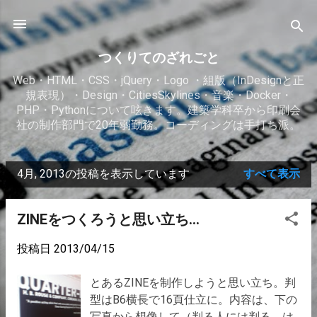
スキップしてメイン コンテンツに移動
つくりてのざれごと
Web・HTML・CSS・jQuery・Logo ・組版（InDesignと正
規表現）・Design・CitiesSkylines・音楽・Docker・
PHP・Pythonについて呟きます。建築学科卒から印刷会
社の制作部門で20年弱勤務。コーディングは手打ち派。
4月, 2013の投稿を表示しています
すべて表示
ZINEをつくろうと思い立ち…
投稿日
2013/04/15
投
稿
とあるZINEを制作しようと思い立ち。判
型はB6横長で16頁仕立に。内容は、下の
写真から想像して（判る人には判る、は