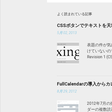
よく読まれている記事
CSSボタンでテキストを
5月 02, 2013
表題の件が気
けていないので判
Revision 1 (C
語訳） Eric
素とは何か 
する要素をい
ンライン要素
FullCalendarの導入
要素）。 非
8月 29, 2012
半は非置換要素
リアとpadd
2012年7月の
みに適用され
ダーの複数読込
る場合は上下の