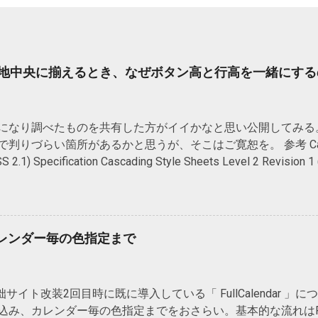
天地中央に揃えるとき、なぜボタン高と行高を一緒にする
になり調べたものを共有した方がイイかなと思い公開してみる
りづらい箇所があるかと思うが、そこはご寛恕を。 参考 Cascading S
SS 2.1) Specification Cascading Style Sheets Level 2 Revision
 A. Meyer著. 株式会社クイープ訳. CSS完全ガイド第2版 . オラ
文書構造を構成するブロックレベル要素内の特定箇所にある特
う。それ自身の前後に改行を生成しない。例としては、a要素、e
には非置換要素と置換要素とがある。今回は置換要素には触れな
からカレンダー毎の色指定まで
置換要素とは何か 要素に囲まれた内容がそのまま表示される要素。
である。 インライン非置換要素の特徴 widthとheightは適
ingに適用される。 上下marginは、事実上適用されない。 左右p
拙サイト改装2回目時に既に導入している「 FullCalendar 」に
る。 上下paddingは、要素の背景を上下に伸ばすが、行の高
み、カレンダー毎の色指定までをおさらい。基本的な流れはFullC
行（実際は上の行）に重なってしまう。 line-heightは何