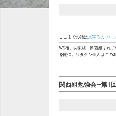
ここまでの話は
文字るのブロ
WS後、関東組・関西組それぞ
を開催。ワタクシ個人はこの3
関西組勉強会—第1