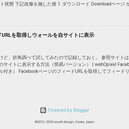
態 下記改修を施した後 1. ダウンロード Downloadページ から「full
ightは単純に行間を制御しているのではなく、 leadingという、
解凍後、自サーバーへアップ。 2. fullcalendarのCSSとJS
。 leadingはline-heightとfont-sizeとの差 であり、 
="stylesheet" type="text/css" href=" fullcalendar.css " /> <scri
ことによって行間が決まる （コンテンツエリア＋leadingをイ
 "></script> <script type="text/javascript" src=" fullcalendar.min.j
アとは、インライン非置換要素では、要素内の全ての文字を繋ぎ合
javascript" src=" gcal.js "></script> 赤字部分は各自の階層に合
じ高さになる。 図解すると以下の通り。 つまり、line-heightが設
ードURLを取得しウォールを自サイトに表示
ンダーを読込むためのjQueryを <head> タグ内に記述 必ず <scrip
vascript"> $(document).ready(function() { $(' #calendar ').
cript> 4. <body> タグ内のFullCalendarを挿入したい箇所にID属性を挿入 
ど、折角調べて試してみたので記録しておく。 参照サイトは jQue
サイトに表示する方法（簡易バージョン） | webOpixel Fac
付き） FacebookページのフィードURLを取得してフィード
。 自分のFacebookページのフィードURLを取得 上記参照サイト
ついて書かれているが、小粋空間さんのページに「自Faceboo
で、自FacebookページのURLを入力すれば、フィードUR
1.0なので、RSS2.0フォーマットは以下のように変更する。 
ttps://www.facebook.com/feeds/page.php?format= atom
Powered by Blogger
ttps://www.facebook.com/feeds/page.php?format= rss
 webOpixelさんからjQueryをを拝借し、自サイトに貼り込む。 
©2012–2020 eszett design, Osaka Japan
ascript" src="http://ajax.googleapis.com/ajax/libs/jquery/1.8.1/jq