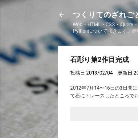
つくりてのざれご
Web・HTML・CSS・jQuery・
Pythonについて呟きます
石彫り第2作目完成
投稿日
2013/02/04
更新日
2
2012年7月14〜16日の3日
て石にトレースしたところで