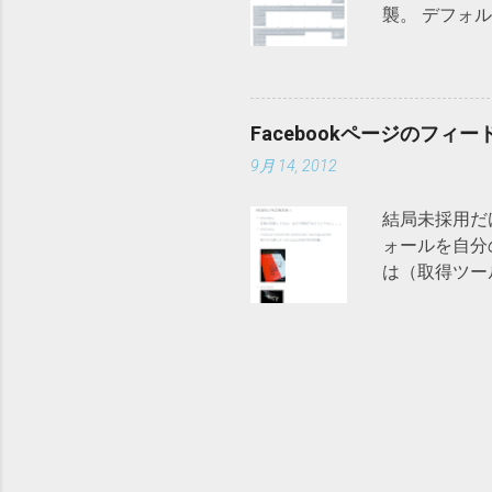
襲。 デフォルト状
line-he
ダウンロードして
を制御 している
を記述。 <link rel
上下に加える
fullcalendar.js
ンテンツエリ
type="text/
sizeの値と同
Facebookページのフィ
にGoogleカレ
9月 14, 2012
type="text/ja
}) }); </s
結局未採用だけ
ォールを自分の
は（取得ツール
間 以上、深謝
ID確認方法に
ール」があるの
ットはAtom
したフィードURL h
ォーマットに変更後 h
自サイトに貼込み
type="text/jav