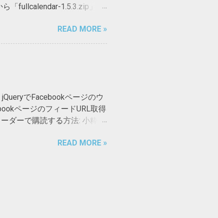
calendar-1.5.3.zip」を
コンテンツエリアの上下にある余白
を読込む <head> タグ内に以下
この差を等分 して コンテンツエリアの
READ MORE »
pt type="text/javascript" src="
ンラインボックスという）。 コ
s "></script> <script
わせたボックスでfont-
うように適宜変更。 3. FullCalendar
定され...
t> タグで囲むこと。 <script
fullCalendar({ // あとでここに色々追記
<...
ryでFacebookページのウ
ebookページのフィードURL取得
リーダーで購読する方法: 小粋空
では、自Facebookページの
READ MORE »
kページのフィードURL取得ツ
Lを表示してくれる。但しフォーマ
小粋空間さんの取得ツールで取得
10 &id= [取得したID] RSS2.0フ
20 &id= [取得したID] jQueryを
<script
uery.min.js"></script> <script