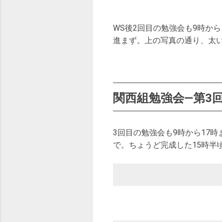
WS後2回目の勉強会も9時か
進まず。上の写真の通り、太
関西組勉強会—第3
3回目の勉強会も9時から17
で。ちょうど完成した15時半