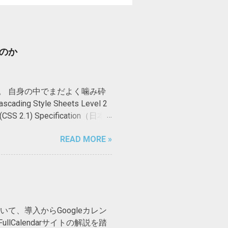
のか
。 自身の中でまだよく噛み砕
tyle Sheets Level 2
 1 (CSS 2.1) Specification（日本
イリージャパン, 2010 インライン要
READ MORE »
定の機能や論理的な意味を付加
m要素、span要素など。 イ
い（置換要素の代表例はimg
HTMLやXHTMLの要素の大
用されない。 背景はコンテンツエ
addingは、要素の先頭と末尾の
ついて、導入からGoogleカレン
さに影響しないため、背景色があ
alendarサイトの解説を踏
を制御しているか 行高を指定する