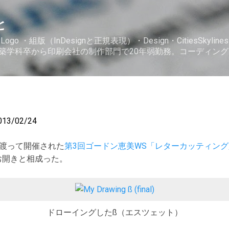
スキップしてメイン コンテンツに移動
と
Logo ・組版（InDesignと正規表現）・Design・CitiesSkylin
。建築学科卒から印刷会社の制作部門で20年弱勤務。コーディン
013/02/24
間に渡って開催された
第3回ゴードン恵美WS「レターカッティン
お開きと相成った。
ドローイングしたß（エスツェット）