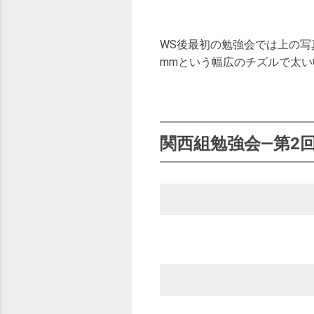
WS後最初の勉強会では上の写
mmという幅広のチズルで太い
関西組勉強会—第2