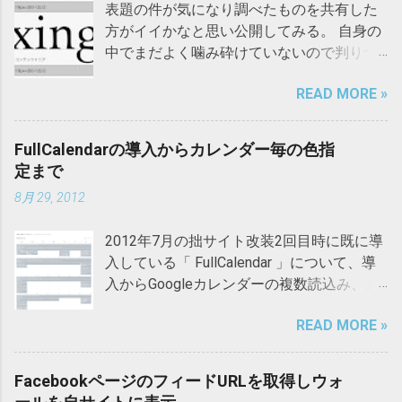
表題の件が気になり調べたものを共有した
方がイイかなと思い公開してみる。 自身の
中でまだよく噛み砕けていないので判りづ
らい箇所があるかと思うが、そこはご寛恕
READ MORE »
を。 参考 Cascading Style Sheets Level 2
Revision 1 (CSS 2.1) Specification
Cascading Style Sheets Level 2 Revision 1
FullCalendarの導入からカレンダー毎の色指
(CSS 2.1) Specification（日本語訳） Eric A.
定まで
Meyer著. 株式会社クイープ訳. CSS完全ガイ
8月 29, 2012
ド第2版 . オライリージャパン, 2010 インラ
イン要素とは何か 文書構造を構成するブロ
2012年7月の拙サイト改装2回目時に既に導
ックレベル要素内の特定箇所にある特定の
入している「 FullCalendar 」について、導
機能や論理的な意味を付加する要素をい
入からGoogleカレンダーの複数読込み、カ
う。それ自身の前後に改行を生成しない。
レンダー毎の色指定までをおさらい。基本
例としては、a要素、em要素、span要素な
READ MORE »
的な流れはFullCalendarサイトの解説を踏
ど。 インライン要素には非置換要素と置換
襲。 デフォルト状態 下記改修を施した後 1.
要素とがある。今回は置換要素には触れな
ダウンロード Downloadページ から
い（置換要素の代表例はimg要素）。 非置
FacebookページのフィードURLを取得しウォ
「fullcalendar-1.5.3.zip」をダウンロードし
換要素とは何か 要素に囲まれた内容がその