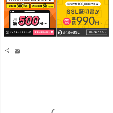
コ
メ
ン
ト