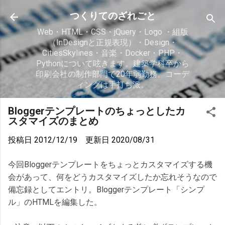
スキップしてメイン コンテンツに移動
つくりてのざれごと
Web・HTML・CSS・jQuery・Logo ・組版
（InDesignと正規表現）・Design・
CitiesSkylines・音楽・Docker・PHP・
Pythonについて呟きます。建築学科卒から
印刷会社の制作部門で20年弱勤務。コーデ
ィングは手打ち派。
Bloggerテンプレートのちょっとしたカ
スタマイズのまとめ
投稿日
2012/12/19
更新日
2020/08/31
今回Bloggerテンプレートをちょっとカスタマイズする機
会があって、何をどうカスタマイズしたか忘れそうなので
備忘録としてエントリ。Bloggerテンプレート「シンプ
ル」のHTMLを編集した。